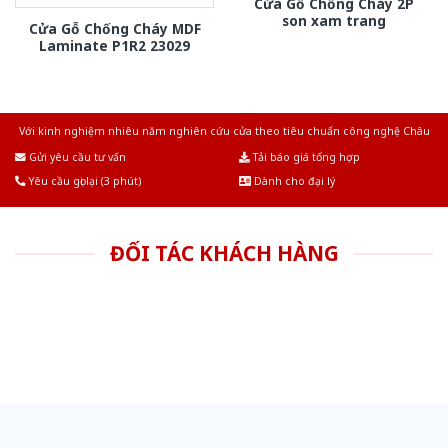
Cửa Gỗ Chống Cháy 2P
son xam trang
Cửa Gỗ Chống Cháy MDF
Laminate P1R2 23029
Với kinh nghiệm nhiêu năm nghiên cứu cửa theo tiêu chuẩn công nghệ Châu
Âu.Chúng tôi tự tin là nhà sản xuất & cung cấp hàng đầu tại Việt Nam!
Gửi yêu cầu tư vấn
Tải báo giá tổng hợp
Yêu cầu gọi lại (3 phút)
Dành cho đại lý
ĐỐI TÁC KHÁCH HÀNG