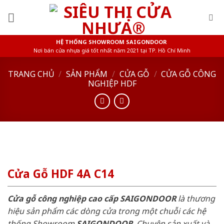
Skip
to
content
HỆ THỐNG SHOWROOM SAIGONDOOR
Nơi bán cửa nhựa giá tốt nhất năm 2021 tại TP. Hồ Chí Minh
TRANG CHỦ
/
SẢN PHẨM
/
CỬA GỖ
/
CỬA GỖ CÔNG
NGHIỆP HDF
Cửa Gỗ HDF 4A C14
Cửa gỗ công nghiệp cao cấp SAIGONDOOR
là thương
hiệu sản phẩm các dòng cửa trong một chuỗi các hệ
thống Showroom
SAIGONDOOR
. Chuyên sản xuất và