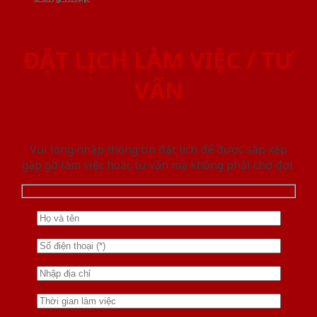
ĐẶT LỊCH LÀM VIỆC / TƯ
VẤN
Vui lòng nhập thông tin đặt lịch để được sắp xếp
gặp gỡ làm việc hoăc tư vấn mà không phải chờ đợi.