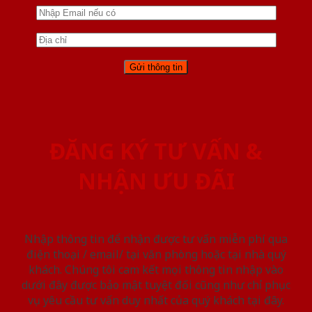
ĐĂNG KÝ TƯ VẤN &
NHẬN ƯU ĐÃI
Nhập thông tin để nhận được tư vấn miễn phí qua
điện thoại / email/ tại văn phòng hoặc tại nhà quý
khách. Chúng tôi cam kết mọi thông tin nhập vào
dưới đây được bảo mật tuyệt đối cũng như chỉ phục
vụ yêu cầu tư vấn duy nhất của quý khách tại đây.