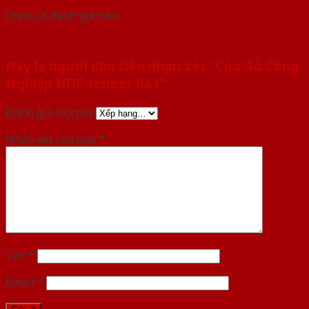
Chưa có đánh giá nào.
Hãy là người đầu tiên nhận xét “Cửa Gỗ Công
Nghiệp HDF veneer 6A1”
Đánh giá của bạn
Nhận xét của bạn
*
Tên
*
Email
*