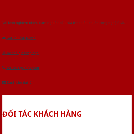
Với kinh nghiệm nhiêu năm nghiên cứu cửa theo tiêu chuẩn công nghệ Châu
Âu.Chúng tôi tự tin là nhà sản xuất & cung cấp hàng đầu tại Việt Nam!
Gửi yêu cầu tư vấn
Tải báo giá tổng hợp
Yêu cầu gọi lại (3 phút)
Dành cho đại lý
ĐỐI TÁC KHÁCH HÀNG