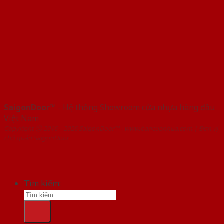
SaigonDoor™
- Hệ thống Showroom cửa nhựa hàng đầu
Việt Nam
Copyright ⓒ 2016 – 2026 SaigonDoor™ - www.bancuanhua.com | Đơn vị
chủ quản SaigonDoor
Tìm kiếm: