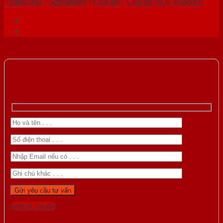
Trang chủ
/
Sản phẩm
/
Cửa gỗ
/
Cửa gỗ HDF VENEER
Gọi 0976.169.864