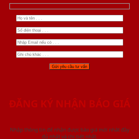
ĐĂNG KÝ NHẬN BÁO GIÁ
Nhập thông tin để nhận được báo giá mới nhât đầy
đủ nhất và chi tiết nhất.