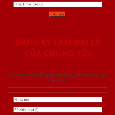
ĐĂNG KÝ LÀM ĐẠI LÝ
CỦA CHÚNG TÔI
Vui lòng nhập thông tin để đăng ký làm đại lý của
chúng tôi