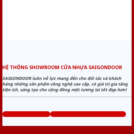
HỆ THỐNG SHOWROOM CỬA NHỰA SAIGONDOOR
SAIGONDOOR luôn nỗ lực mang đến cho đối tác và khách
hàng những sản phẩm công nghệ cao cấp, có giá trị gia tăng
tiện ích, sáng tạo cho cộng đồng một tương lai tốt đẹp hơn!
www.sieuthicuanhua.net
Tổng đài tư vấn miễn phí: 0824.400.400