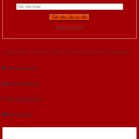
Gọi 0976.169.864
Với kinh nghiệm nhiêu năm nghiên cứu cửa theo tiêu chuẩn công nghệ Châu
Âu.Chúng tôi tự tin là nhà sản xuất & cung cấp hàng đầu tại Việt Nam!
Gửi yêu cầu tư vấn
Tải báo giá tổng hợp
Yêu cầu gọi lại (3 phút)
Dành cho đại lý