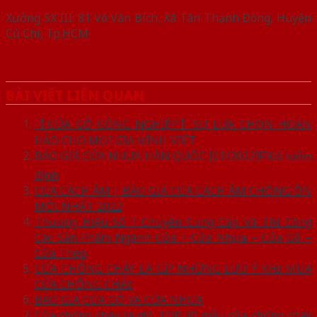
Xưởng SX III: 81 Võ Văn Bích, Xã Tân Thạnh Đông, Huyện
Củ Chi, Tp.HCM
BÀI VIẾT LIÊN QUAN
【CỬA GỖ CÔNG NGHIỆP】SỰ LỰA CHỌN HOÀN
HẢO CHO MỌI GIA ĐÌNH VIỆT
BÁO GIÁ CỬA NHỰA HÀN QUỐC [01/2022]☑️Đã kiểm
định
CỬA CÁCH ÂM | BÁO GIÁ CỬA CÁCH ÂM CHỐNG ỒN
MỚI NHẤT 2022
Thương Hiệu Số 1 Chuyên Cung Cấp Và Thi Công
Các Sản Phẩm Ngành Cửa | Cửa Nhựa – Cửa Gỗ –
Cửa Thép
CỬA CHỐNG CHÁY LÀ GÌ? NHỮNG LƯU Ý KHI MUA
CỬA CHỐNG CHÁY
BÁO GIÁ CỬA GỖ VÀ CỬA NHỰA
Cửa chống cháy là gì?. TOP 30 mẫu cửa chống cháy