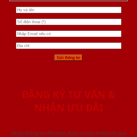
ĐĂNG KÝ TƯ VẤN &
NHẬN ƯU ĐÃI
Nhập thông tin để nhận được tư vấn miễn phí qua