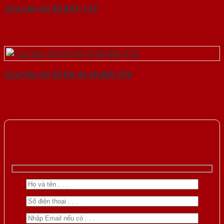
Cửa Vân Gỗ 5D KAT-1.52
Cửa Vân Gỗ 5D KA-41.40.40A-3TK