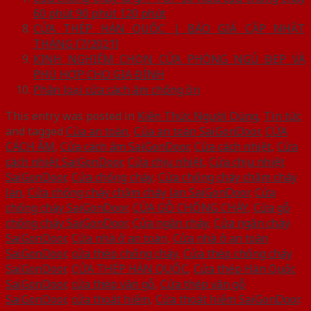
60 phút 90 phút 120 phút
CỬA THÉP HÀN QUỐC | BÁO GIÁ CẬP NHẬT
THÁNG [7/2021]
KINH NGHIỆM CHỌN CỬA PHÒNG NGỦ ĐẸP VÀ
PHÙ HỢP CHO GIA ĐÌNH
Phân loại cửa cách âm chống ồn
This entry was posted in
Kiến Thức Người Dùng
,
Tin tức
and tagged
Của an toàn
,
Của an toàn SaiGonDoor
,
CỬA
CÁCH ÂM
,
Cửa cách âm SaiGonDoor
,
Cửa cách nhiệt
,
Cửa
cách nhiệt SaiGonDoor
,
Cửa chịu nhiệt
,
Cửa chịu nhiệt
SaiGonDoor
,
Cửa chống cháy
,
Cửa chống cháy chậm cháy
lan
,
Cửa chống cháy chậm cháy lan SaiGonDoor
,
Cửa
chống cháy SaiGonDoor
,
CỬA GỖ CHỐNG CHÁY
,
Cửa gỗ
chống cháy SaiGonDoor
,
Cửa ngăn cháy
,
Cửa ngăn cháy
SaiGonDoor
,
Cửa nhà ở an toàn
,
Cửa nhà ở an toàn
SaiGonDoor
,
cửa thép chống cháy
,
Cửa thép chống cháy
SaiGonDoor
,
CỬA THÉP HÀN QUỐC
,
Cửa thép Hàn Quốc
SaiGonDoor
,
cửa thép vân gỗ
,
Cửa thép vân gỗ
SaiGonDoor
,
cửa thoát hiểm
,
Cửa thoát hiểm SaiGonDoor
.