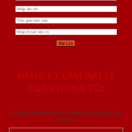
ĐĂNG KÝ LÀM ĐẠI LÝ
CỦA CHÚNG TÔI
Vui lòng nhập thông tin để đăng ký làm đại lý của
chúng tôi