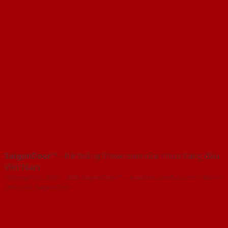
SaigonDoor™
- Hệ thống Showroom cửa nhựa hàng đầu
Việt Nam
Copyright ⓒ 2016 – 2026 SaigonDoor™ - www.bancuanhua.com | Đơn vị
chủ quản SaigonDoor