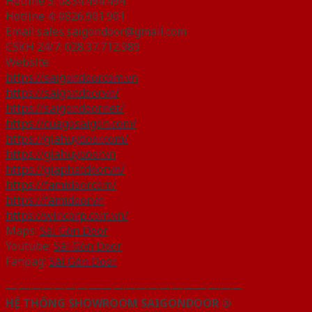
Hotline 3: 0834.494.494
Hotline 4: 0826.901.901
Email:sales.saigondoor@gmail.com
CSKH 24/7: 028.37.712.989
Website
https://saigondoor.com.vn
https://saigondoor.vn/
https://saigondoor.net/
https://cuagosaigon.com/
https://giahuydoor.com/
https://giahuydoor.vn
https://giaphatdoor.vn/
https://famidoor.com/
https://famidoor.vn
https://wincorp.com.vn/
Maps:
Sài Gòn Door
Youtube:
Sài Gòn Door
Fanpag:
Sài Gòn Door
————————————————————
HỆ THỐNG SHOWROOM SAIGONDOOR ®