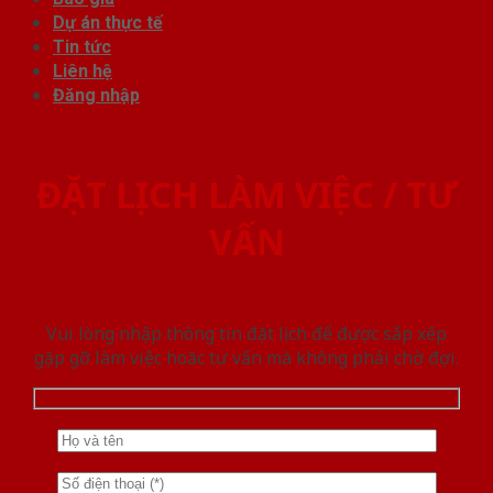
Dự án thực tế
Tin tức
Liên hệ
Đăng nhập
ĐẶT LỊCH LÀM VIỆC / TƯ
VẤN
Vui lòng nhập thông tin đặt lịch để được sắp xếp
gặp gỡ làm việc hoăc tư vấn mà không phải chờ đợi.