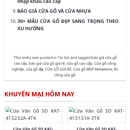
nhập khẩu cao cấp
BÁO GIÁ CỬA GỖ VÀ CỬA NHỰA
30+ MẪU CỬA GỖ ĐẸP SANG TRỌNG THEO
XU HƯỚNG
This entry was posted in
Tin tức
and tagged
báo giá cửa gỗ
cao cấp
,
báo giá cửa gỗ giá rẻ
,
cửa gỗ cao cấp
,
Cửa gỗ công
nghiệp
,
cửa gỗ đẹp
,
CỬA GỖ GIÁ RẺ
,
Cửa gỗ MDF Melamine
,
thi
công cửa gỗ
.
KHUYẾN MẠI HÔM NAY
Cửa Vân Gỗ 5D KAT-
Cửa Vân Gỗ 5D KAT-