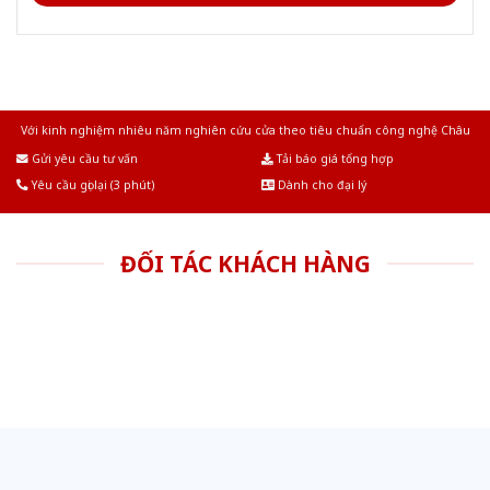
Với kinh nghiệm nhiêu năm nghiên cứu cửa theo tiêu chuẩn công nghệ Châu
Âu.Chúng tôi tự tin là nhà sản xuất & cung cấp hàng đầu tại Việt Nam!
Gửi yêu cầu tư vấn
Tải báo giá tổng hợp
Yêu cầu gọi lại (3 phút)
Dành cho đại lý
ĐỐI TÁC KHÁCH HÀNG