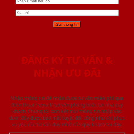
ĐĂNG KÝ TƯ VẤN &
NHẬN ƯU ĐÃI
Nhập thông tin để nhận được tư vấn miễn phí qua
điện thoại / email/ tại văn phòng hoặc tại nhà quý
khách. Chúng tôi cam kết mọi thông tin nhập vào
dưới đây được bảo mật tuyệt đối cũng như chỉ phục
vụ yêu cầu tư vấn duy nhất của quý khách tại đây.