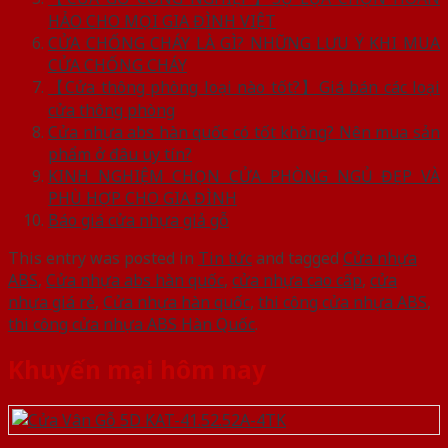
HẢO CHO MỌI GIA ĐÌNH VIỆT
CỬA CHỐNG CHÁY LÀ GÌ? NHỮNG LƯU Ý KHI MUA
CỬA CHỐNG CHÁY
【Cửa thông phòng loại nào tốt?】Giá bán các loại
cửa thông phòng
Cửa nhựa abs hàn quốc có tốt không? Nên mua sản
phẩm ở đâu uy tín?
KINH NGHIỆM CHỌN CỬA PHÒNG NGỦ ĐẸP VÀ
PHÙ HỢP CHO GIA ĐÌNH
Báo giá cửa nhựa giả gỗ
This entry was posted in
Tin tức
and tagged
Cửa nhựa
ABS
,
Cửa nhựa abs hàn quốc
,
cửa nhựa cao cấp
,
cửa
nhựa giá rẻ
,
Cửa nhựa hàn quốc
,
thi công cửa nhựa ABS
,
thi công cửa nhựa ABS Hàn Quốc
.
Khuyến mại hôm nay