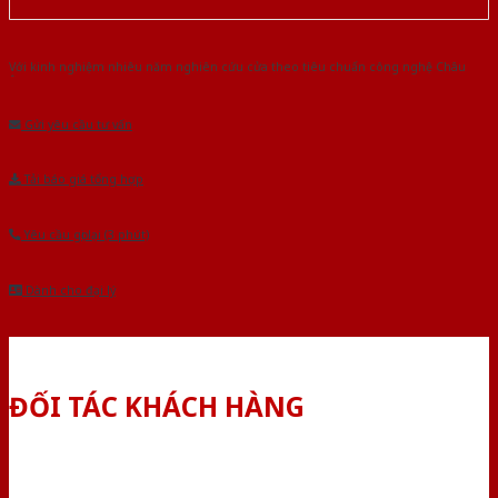
Với kinh nghiệm nhiêu năm nghiên cứu cửa theo tiêu chuẩn công nghệ Châu
Âu.Chúng tôi tự tin là nhà sản xuất & cung cấp hàng đầu tại Việt Nam!
Gửi yêu cầu tư vấn
Tải báo giá tổng hợp
Yêu cầu gọi lại (3 phút)
Dành cho đại lý
ĐỐI TÁC KHÁCH HÀNG