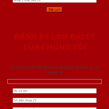
ĐĂNG KÝ LÀM ĐẠI LÝ
CỦA CHÚNG TÔI
Vui lòng nhập thông tin để đăng ký làm đại lý của
chúng tôi