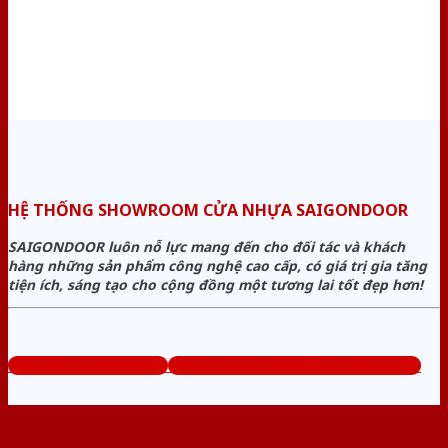
HỆ THỐNG SHOWROOM CỬA NHỰA SAIGONDOOR
SAIGONDOOR luôn nỗ lực mang đến cho đối tác và khách
hàng những sản phẩm công nghệ cao cấp, có giá trị gia tăng
tiện ích, sáng tạo cho cộng đồng một tương lai tốt đẹp hơn!
www.sieuthicuanhua.net
Tổng đài tư vấn miễn phí: 0824.400.400