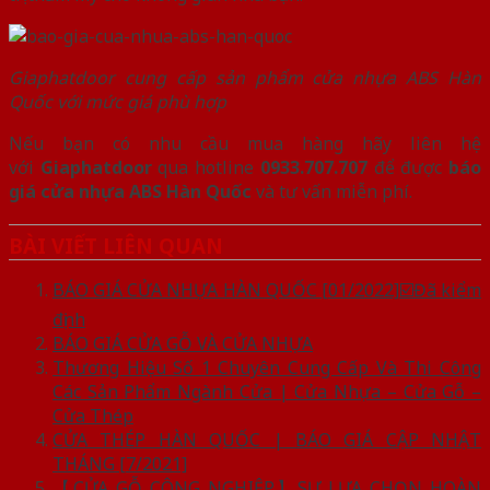
Giaphatdoor cung cấp sản phẩm cửa nhựa ABS Hàn
Quốc với mức giá phù hợp
Nếu bạn có nhu cầu mua hàng hãy liên hệ
với
Giaphatdoor
qua hotline
0933.707.707
để được
báo
giá cửa nhựa ABS Hàn Quốc
và tư vấn miễn phí.
BÀI VIẾT LIÊN QUAN
BÁO GIÁ CỬA NHỰA HÀN QUỐC [01/2022]☑️Đã kiểm
định
BÁO GIÁ CỬA GỖ VÀ CỬA NHỰA
Thương Hiệu Số 1 Chuyên Cung Cấp Và Thi Công
Các Sản Phẩm Ngành Cửa | Cửa Nhựa – Cửa Gỗ –
Cửa Thép
CỬA THÉP HÀN QUỐC | BÁO GIÁ CẬP NHẬT
THÁNG [7/2021]
【CỬA GỖ CÔNG NGHIỆP】SỰ LỰA CHỌN HOÀN