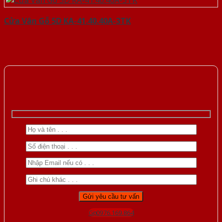
Cửa Vân Gỗ 5D KA-41.40.40A-3TK
Gọi 0976.169.864