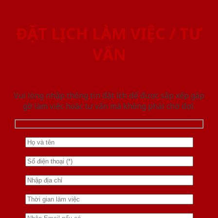
ĐẶT LỊCH LÀM VIỆC / TƯ
VẤN
Vui lòng nhập thông tin đặt lịch để được sắp xếp gặp
gỡ làm việc hoăc tư vấn mà không phải chờ đợi.