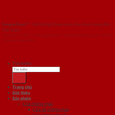
SaigonDoor™
- Hệ thống Showroom cửa nhựa hàng đầu
Việt Nam
Copyright ⓒ 2016 – 2026 SaigonDoor™ - www.bancuanhua.com | Đơn vị
chủ quản SaigonDoor
Tìm kiếm:
Trang chủ
Giới thiệu
Sản phẩm
Cửa chống cháy
Cửa gỗ chống cháy