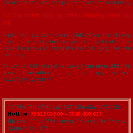
bảo hành minh bạch, mang lại sự an tâm cho khách hàng.
2.2 Giá thành hợp lý, nhiều chương trình ưu
đãi
Ngoài mức giá cạnh tranh, GiaHuyDoor còn thường
xuyên có các chương trình khuyến mãi hấp dẫn dành cho
khách hàng mua số lượng lớn hoặc đặt hàng theo yêu
cầu riêng.
Để xem chi tiết mẫu mã và báo giá
cửa nhựa ABS Hàn
Quốc GiaHuyDoor
, truy cập ngay website:
https://giahuydoor.vn/
TƯ VẤN THI CÔNG LẮP ĐẶT CỬA
GIAHUYDOOR
Hotline:
0886.500.500 – 0818.400.400
Địa chỉ:
511 Lê Văn Lương, Phường Tân Phong,
Quận 7, Tp.HCM