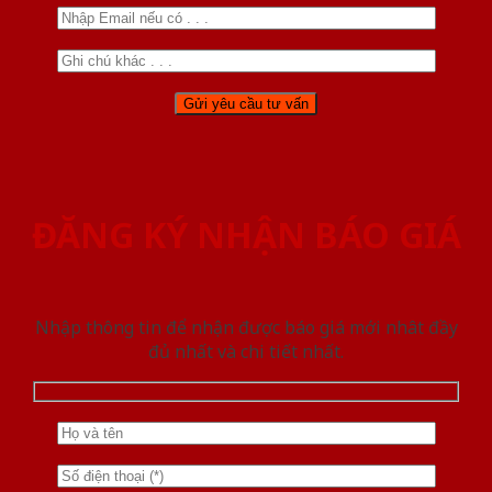
ĐĂNG KÝ NHẬN BÁO GIÁ
Nhập thông tin để nhận được báo giá mới nhât đầy
đủ nhất và chi tiết nhất.