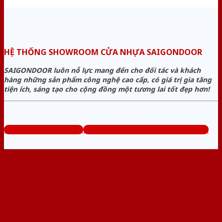
HỆ THỐNG SHOWROOM CỬA NHỰA SAIGONDOOR
SAIGONDOOR luôn nỗ lực mang đến cho đối tác và khách
hàng những sản phẩm công nghệ cao cấp, có giá trị gia tăng
tiện ích, sáng tạo cho cộng đồng một tương lai tốt đẹp hơn!
www.sieuthicuanhua.net
Tổng đài tư vấn miễn phí: 0824.400.400