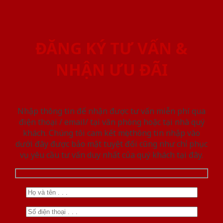
ĐĂNG KÝ TƯ VẤN &
NHẬN ƯU ĐÃI
Nhập thông tin để nhận được tư vấn miễn phí qua
điện thoại / email/ tại văn phòng hoặc tại nhà quý
khách. Chúng tôi cam kết mọi thông tin nhập vào
dưới đây được bảo mật tuyệt đối cũng như chỉ phục
vụ yêu cầu tư vấn duy nhất của quý khách tại đây.