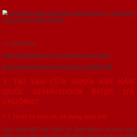
>>> Xem thêm:
https://giahuydoor.vn/cua-nhua-abs-han-quoc/
https://www.youtube.com/watch?v=ydjdjNPrEX8
1. TẠI SAO CỬA NHỰA ABS HÀN
QUỐC GIAHUYDOOR ĐƯỢC ƯA
CHUỘNG?
1.1 Thiết kế tinh tế, đa dạng màu sắc
Cửa nhựa ABS Hàn Quốc tại GiaHuyDoor sở hữu kiểu
dáng sang trọng, phù hợp với nhiều phong cách nội thất