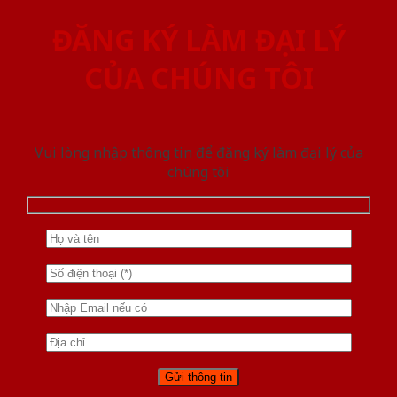
ĐĂNG KÝ LÀM ĐẠI LÝ
CỦA CHÚNG TÔI
Vui lòng nhập thông tin để đăng ký làm đại lý của
chúng tôi