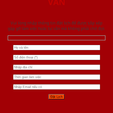
VẤN
Vui lòng nhập thông tin đặt lịch để được sắp xếp
gặp gỡ làm việc hoăc tư vấn mà không phải chờ đợi.