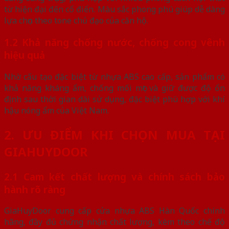
từ hiện đại đến cổ điển. Màu sắc phong phú giúp dễ dàng
lựa chọn theo tone chủ đạo của căn hộ.
1.2 Khả năng chống nước, chống cong vênh
hiệu quả
Nhờ cấu tạo đặc biệt từ nhựa ABS cao cấp, sản phẩm có
khả năng kháng ẩm, chống mối mọt và giữ được độ ổn
định sau thời gian dài sử dụng, đặc biệt phù hợp với khí
hậu nóng ẩm của Việt Nam.
2. ƯU ĐIỂM KHI CHỌN MUA TẠI
GIAHUYDOOR
2.1 Cam kết chất lượng và chính sách bảo
hành rõ ràng
GiaHuyDoor cung cấp cửa nhựa ABS Hàn Quốc chính
hãng, đầy đủ chứng nhận chất lượng, kèm theo chế độ