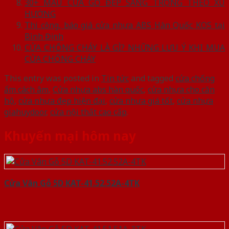
30+ MẪU CỬA GỖ ĐẸP SANG TRỌNG THEO XU
HƯỚNG
Thi công, báo giá cửa nhựa ABS Hàn Quốc KOS tại
Bình Định
CỬA CHỐNG CHÁY LÀ GÌ? NHỮNG LƯU Ý KHI MUA
CỬA CHỐNG CHÁY
This entry was posted in
Tin tức
and tagged
cửa chống
ẩm cách âm
,
Cửa nhựa abs hàn quốc
,
cửa nhựa cho căn
hộ
,
cửa nhựa đẹp hiện đại
,
cửa nhựa giá tốt
,
cửa nhựa
giahuydoor
,
cửa nội thất cao cấp
.
Khuyến mại hôm nay
Cửa Vân Gỗ 5D KAT-41.52.52A-4TK