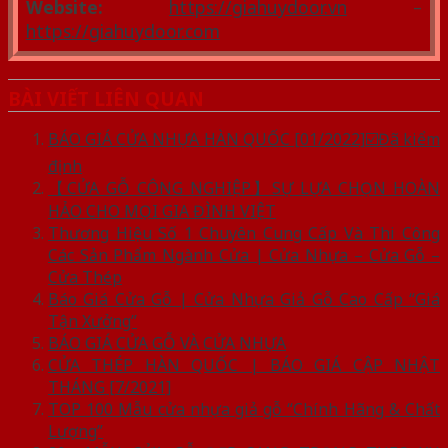
Website:
https://giahuydoor.vn
–
https://giahuydoor.com
BÀI VIẾT LIÊN QUAN
BÁO GIÁ CỬA NHỰA HÀN QUỐC [01/2022]☑️Đã kiểm
định
【CỬA GỖ CÔNG NGHIỆP】SỰ LỰA CHỌN HOÀN
HẢO CHO MỌI GIA ĐÌNH VIỆT
Thương Hiệu Số 1 Chuyên Cung Cấp Và Thi Công
Các Sản Phẩm Ngành Cửa | Cửa Nhựa – Cửa Gỗ –
Cửa Thép
Báo Giá Cửa Gỗ | Cửa Nhựa Giả Gỗ Cao Cấp “Giá
Tận Xưởng”
BÁO GIÁ CỬA GỖ VÀ CỬA NHỰA
CỬA THÉP HÀN QUỐC | BÁO GIÁ CẬP NHẬT
THÁNG [7/2021]
TOP 100 Mẫu cửa nhựa giả gỗ “Chính Hãng & Chất
Lượng”