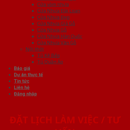
Cửa vòm nhựa
Cửa Nhựa Đài Loan
Cửa Nhựa Đẹp
Cửa Nhựa Giả Gỗ
Cửa Nhựa Gỗ
Cửa Nhựa Hàn Quốc
Cửa Nhựa Vân Gỗ
Nội thất
Tủ Kệ Bếp
Tủ Quần Áo
Báo giá
Dự án thực tế
Tin tức
Liên hệ
Đăng nhập
ĐẶT LỊCH LÀM VIỆC / TƯ